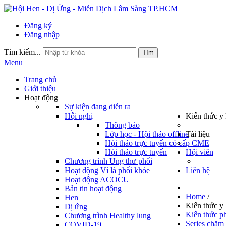
Đăng ký
Đăng nhập
Tìm kiếm...
Tìm
Menu
Trang chủ
Giới thiệu
Hoạt động
Sự kiện đang diễn ra
Hội nghị
Kiến thức y
Thông báo
Lớp học - Hội thảo offline
Tài liệu
Hội thảo trực tuyến có cấp CME
Hội thảo trực tuyến
Hội viên
Chương trình Ung thư phổi
Hoạt động Vì lá phổi khỏe
Liên hệ
Hoạt động ACOCU
Bản tin hoạt động
Home
/
Hen
Kiến thức y
Dị ứng
Kiến thức p
Chương trình Healthy lung
Series chă
COVID-19