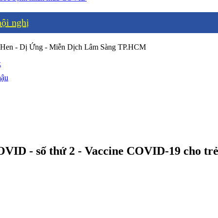
ội nghị
 Hen - Dị Ứng - Miễn Dịch Lâm Sàng TP.HCM
k
hậu
ID - số thứ 2 - Vaccine COVID-19 cho trẻ 