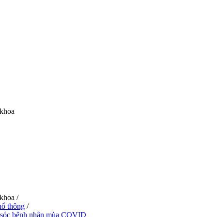
 khoa
 khoa
/
hổ thông
/
m sóc bệnh nhân mùa COVID