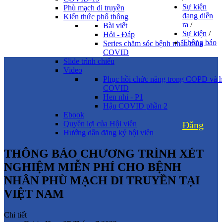
Sự kiện
Phù mạch di truyền
đang diễn
Kiến thức phổ thông
ra
/
Bài viết
Sự kiện
/
Hỏi - Đáp
Thông báo
Series chăm sóc bệnh nhân mùa
COVID
Slide trình chiếu
Video
Phục hồi chức năng trong COPD và 
COVID
Hen nhi - P1
Hậu COVID phần 2
Ebook
Quyền lợi của Hội viên
Đăng
Hướng dẫn đăng ký hội viên
THÔNG BÁO CHƯƠNG TRÌNH XÉT
NGHIỆM MIỄN PHÍ CHO BỆNH
NHÂN PHÙ MẠCH DI TRUYỀN TẠI
VIỆT NAM
Chi tiết