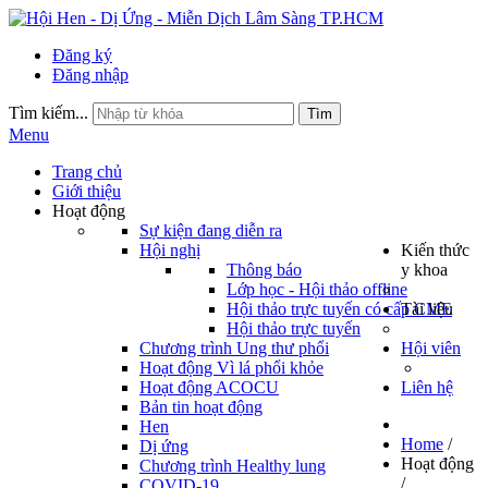
Đăng ký
Đăng nhập
Tìm kiếm...
Tìm
Menu
Trang chủ
Giới thiệu
Hoạt động
Sự kiện đang diễn ra
Hội nghị
Kiến thức
Thông báo
y khoa
Lớp học - Hội thảo offline
Hội thảo trực tuyến có cấp CME
Tài liệu
Hội thảo trực tuyến
Chương trình Ung thư phổi
Hội viên
Hoạt động Vì lá phổi khỏe
Hoạt động ACOCU
Liên hệ
Bản tin hoạt động
Hen
Home
/
Dị ứng
Hoạt động
Chương trình Healthy lung
/
COVID-19