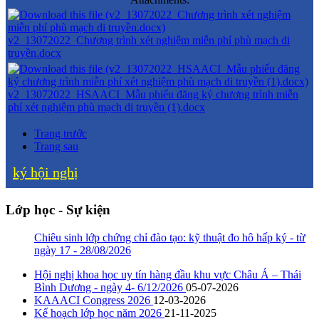
v2_13072022_Chương trình xét nghiệm miễn phí phù mạch di
truyền.docx
v2_13072022_HSAACI_Mẫu phiếu đăng ký chương trình miễn
phí xét nghiệm phù mạch di truyền (1).docx
Trang trước
Trang sau
ký hội nghị
Lớp học - Sự kiện
Chiêu sinh lớp chứng chỉ đào tạo: kỹ thuật đo hô hấp ký - từ
ngày 17 - 28/08/2026
Hội nghị khoa học uy tín hàng đầu khu vực Châu Á – Thái
Bình Dương - ngày 4- 6/12/2026
05-07-2026
KAAACI Congress 2026
12-03-2026
Kế hoạch lớp học năm 2026
21-11-2025