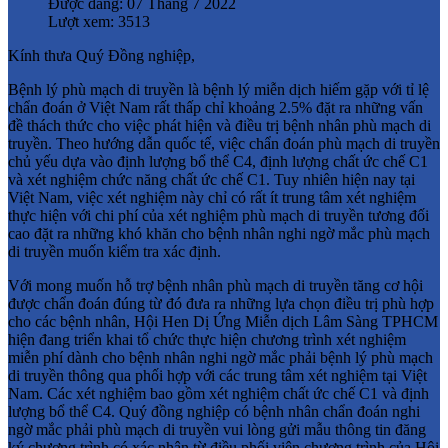
Được đăng: 07 Tháng 7 2022
Lượt xem: 3513
Kính thưa Quý Đồng nghiệp,
Bệnh lý phù mạch di truyền là bệnh lý miễn dịch hiếm gặp với tỉ lệ
chẩn đoán ở Việt Nam rất thấp chỉ khoảng 2.5% đặt ra những vấn
đề thách thức cho việc phát hiện và điều trị bệnh nhân phù mạch di
truyền. Theo hướng dẫn quốc tế, việc chẩn đoán phù mạch di truyền
chủ yếu dựa vào định lượng bổ thể C4, định lượng chất ức chế C1
và xét nghiệm chức năng chất ức chế C1. Tuy nhiên hiện nay tại
Việt Nam, việc xét nghiệm này chỉ có rất ít trung tâm xét nghiệm
thực hiện với chi phí của xét nghiệm phù mạch di truyền tương đối
cao đặt ra những khó khăn cho bệnh nhân nghi ngờ mắc phù mạch
di truyền muốn kiểm tra xác định.
Với mong muốn hỗ trợ bệnh nhân phù mạch di truyền tăng cơ hội
được chẩn đoán đúng từ đó đưa ra những lựa chọn điều trị phù hợp
cho các bệnh nhân, Hội Hen Dị Ứng Miễn dịch Lâm Sàng TPHCM
hiện đang triển khai tổ chức thực hiện chương trình xét nghiệm
miễn phí dành cho bệnh nhân nghi ngờ mắc phải bệnh lý phù mạch
di truyền thông qua phối hợp với các trung tâm xét nghiệm tại Việt
Nam. Các xét nghiệm bao gồm xét nghiệm chất ức chế C1 và định
lượng bổ thể C4. Quý đồng nghiệp có bệnh nhân chẩn đoán nghi
ngờ mắc phải phù mạch di truyền vui lòng gửi mẫu thông tin đăng
ký chương trình có xác nhận từ điều phối viên chương trình của Hội