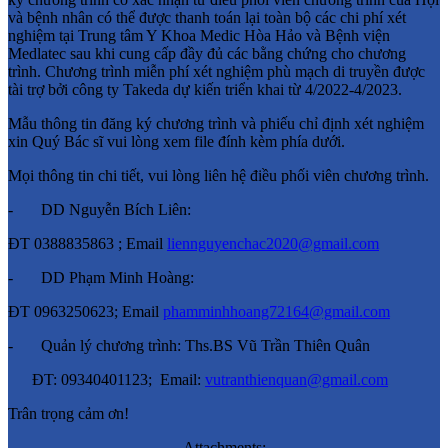
và bệnh nhân có thể được thanh toán lại toàn bộ các chi phí xét
nghiệm tại Trung tâm Y Khoa Medic Hòa Hảo và Bệnh viện
Medlatec sau khi cung cấp đầy đủ các bằng chứng cho chương
trình. Chương trình miễn phí xét nghiệm phù mạch di truyền được
tài trợ bởi công ty Takeda dự kiến triển khai từ 4/2022-4/2023.
Mẫu thông tin đăng ký chương trình và phiếu chỉ định xét nghiệm
xin Quý Bác sĩ vui lòng xem file đính kèm phía dưới.
Mọi thông tin chi tiết, vui lòng liên hệ điều phối viên chương trình.
-
DD Nguyễn Bích Liên:
ĐT 0388835863 ; Email
liennguyenchac2020@gmail.com
-
DD
Phạm Minh Hoàng:
ĐT 0963250623; Email
phamminhhoang72164@gmail.com
-
Quản lý chương trình: Ths.BS Vũ Trần Thiên Quân
ĐT: 09340401123; Email:
vutranthienquan@gmail.com
Trân trọng cảm ơn!
Attachments: