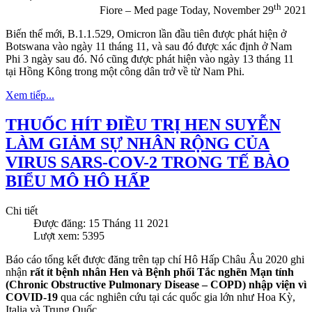
th
Fiore – Med page Today, November 29
2021
Biến thể mới, B.1.1.529, Omicron lần đầu tiên được phát hiện ở
Botswana vào ngày 11 tháng 11, và sau đó được xác định ở Nam
Phi 3 ngày sau đó. Nó cũng được phát hiện vào ngày 13 tháng 11
tại Hồng Kông trong một công dân trở về từ Nam Phi.
Xem tiếp...
THUỐC HÍT ĐIỀU TRỊ HEN SUYỄN
LÀM GIẢM SỰ NHÂN RỘNG CỦA
VIRUS SARS-COV-2 TRONG TẾ BÀO
BIỂU MÔ HÔ HẤP
Chi tiết
Được đăng: 15 Tháng 11 2021
Lượt xem: 5395
Báo cáo tổng kết được đăng trên tạp chí Hô Hấp Châu Âu 2020 ghi
nhận
rất ít bệnh nhân Hen và Bệnh phổi Tắc nghẽn Mạn tính
(Chronic Obstructive Pulmonary Disease – COPD) nhập viện vì
COVID-19
qua các nghiên cứu tại các quốc gia lớn như Hoa Kỳ,
Italia và Trung Quốc.