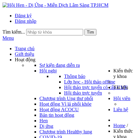
Đăng ký
Đăng nhập
Tìm kiếm...
Tìm
Menu
Trang chủ
Giới thiệu
Hoạt động
Sự kiện đang diễn ra
Hội nghị
Kiến thức
Thông báo
y khoa
Lớp học - Hội thảo offline
Hội thảo trực tuyến có cấp CME
Tài liệu
Hội thảo trực tuyến
Chương trình Ung thư phổi
Hội viên
Hoạt động Vì lá phổi khỏe
Hoạt động ACOCU
Liên hệ
Bản tin hoạt động
Hen
Home
/
Dị ứng
Kiến thức
Chương trình Healthy lung
y khoa
COVID-19