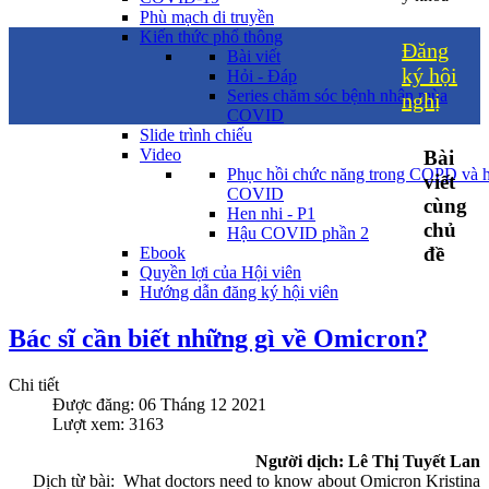
Phù mạch di truyền
Kiến thức phổ thông
Đăng
Bài viết
ký hội
Hỏi - Đáp
Series chăm sóc bệnh nhân mùa
nghị
COVID
Slide trình chiếu
Video
Bài
Phục hồi chức năng trong COPD và 
viết
COVID
cùng
Hen nhi - P1
chủ
Hậu COVID phần 2
đề
Ebook
Quyền lợi của Hội viên
Hướng dẫn đăng ký hội viên
Bác sĩ cần biết những gì về Omicron?
Chi tiết
Được đăng: 06 Tháng 12 2021
Lượt xem: 3163
Người dịch: Lê Thị Tuyết Lan
Dịch từ bài: What doctors need to know about Omicron Kristina