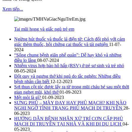
Xem tiếp...
Tai mũi họng và giấc ngủ trẻ em
Ngừng hút thuốc và thuốc lá điện tử: Cách đối phó với cảm
giác thèm thuốc, hội chứng cai thuốc và tái nghiện
11-07-
2024
“Sống chung bệnh giãn phế quản”: Dễ hay khó và những
điều lo lắng
08-07-2024
Nhiễm virus hợp bào hô hấp (RSV) ở trẻ sơ sinh và trẻ nhỏ
08-05-2024
Đột quỵ và ngưng thở khi ngủ do tắc nghẽn: Những điều
bệnh nhân cần biết
12-12-2023
Sợi thun cột tóc được lấy ra từ trong mũi cháu bé sau một thời
gian nghẹt mũi, khó thở
01-09-2023
Mệt mỏi là gì?
01-09-2023
SƯNG PHÙ – MÀY ĐAY HAY PHÙ MẠCH? KHI NÀO
NGHI NGỜ TÌNH TRẠNG PHÙ MẠCH DI TRUYỀN
28-
06-2023
HƯỚNG DẪN BỆNH NHÂN XỬ TRÍ CƠN CẤP PHÙ
MẠCH DI TRUYỀN TẠI NHÀ VÀ KHI ĐI DU LỊCH
04-
05-2023