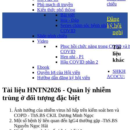
chiếu
Phù mạch di truyền
Kiến thức phổ thông
Bài viết
Đăng
Hỏi - Đáp
ký hội
Series chăm sóc bệnh nhân mùa
COVID
nghị
Slide trình chiếu
Video
Phục hồi chức năng trong COPD và 
Tài
COVID
liệu
Hen nhi - P1
khác
Hậu COVID phần 2
Ebook
SHKH
Quyền lợi của Hội viên
ACOCU:
Hướng dẫn đăng ký hội viên
Tài liệu HNTN2026 - Quản lý nhiễm
trùng ở đối tượng đặc biệt
Ảnh hưởng của nhiễm virus hô hấp trên kiểm soát hen và
COPD - ThS.BS CKII. Dương Minh Ngọc
Một số bệnh lý liên quan đến IgG4 thường gặp -ThS.BS
Nguyễn Ngọc Hải