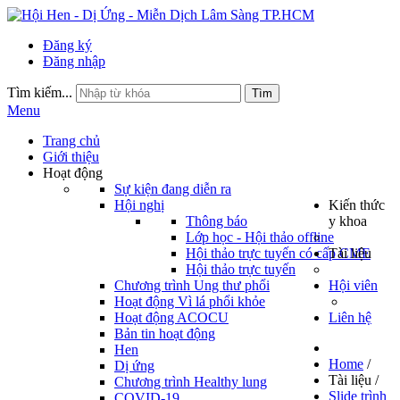
Đăng ký
Đăng nhập
Tìm kiếm...
Tìm
Menu
Trang chủ
Giới thiệu
Hoạt động
Sự kiện đang diễn ra
Hội nghị
Kiến thức
Thông báo
y khoa
Lớp học - Hội thảo offline
Hội thảo trực tuyến có cấp CME
Tài liệu
Hội thảo trực tuyến
Chương trình Ung thư phổi
Hội viên
Hoạt động Vì lá phổi khỏe
Hoạt động ACOCU
Liên hệ
Bản tin hoạt động
Hen
Home
/
Dị ứng
Tài liệu
/
Chương trình Healthy lung
Slide trình
COVID-19