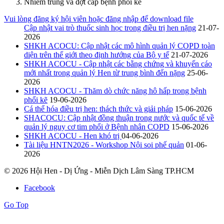
Nhiễm trung và đợt cấp bệnh phổi kẽ
Vui lòng đăng ký hội viên hoặc đăng nhập để download file
Cập nhật vai trò thuốc sinh học trong điều trị hen nặng
21-07-
2026
SHKH ACOCU: Cập nhật các mô hình quản lý COPD toàn
diện trên thế giới theo định hướng của Bộ y tế
21-07-2026
SHKH ACOCU - Cập nhật các bằng chứng và khuyến cáo
mới nhất trong quản lý Hen từ trung bình đến nặng
25-06-
2026
SHKH ACOCU - Thăm dò chức năng hô hấp trong bệnh
phổi kẽ
19-06-2026
Cá thể hóa điều trị hen: thách thức và giải pháp
15-06-2026
SHACOCU: Cập nhật đồng thuận trong nước và quốc tế về
quản lý nguy cơ tim phổi ở Bệnh nhân COPD
15-06-2026
SHKH ACOCU - Hen khó trị
04-06-2026
Tài liệu HNTN2026 - Workshop Nội soi phế quản
01-06-
2026
© 2026 Hội Hen - Dị Ứng - Miễn Dịch Lâm Sàng TP.HCM
Facebook
Go Top