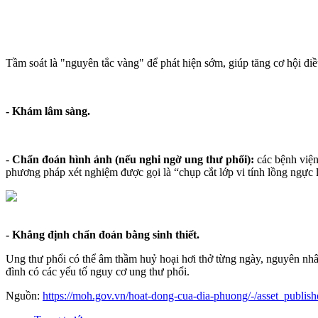
Tầm soát là "nguyên tắc vàng" để phát hiện sớm, giúp tăng cơ hội điều
- Khám lâm sàng.
-
Chẩn đoán hình ảnh (nếu nghi ngờ ung thư phổi):
các bệnh viện
phương pháp xét nghiệm được gọi là “chụp cắt lớp vi tính lồng ngực
- Khẳng định chẩn đoán bằng sinh thiết.
Ung thư phổi có thể âm thầm huỷ hoại hơi thở từng ngày, nguyên nhân
đình có các yếu tố nguy cơ ung thư phổi.
Nguồn:
https://moh.gov.vn/hoat-dong-cua-dia-phuong/-/asset_publis