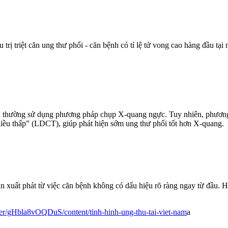
 trị triệt căn ung thư phổi - căn bệnh có tỉ lệ tử vong cao hàng đầu tạ
 thường sử dụng phương pháp chụp X-quang ngực. Tuy nhiên, phương 
 liều thấp” (LDCT), giúp phát hiện sớm ung thư phổi tốt hơn X-quang.
 xuất phát từ việc căn bệnh không có dấu hiệu rõ ràng ngay từ đầu. Hã
her/gHbla8vOQDuS/content/tinh-hinh-ung-thu-tai-viet-nam
a