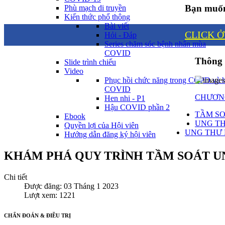
Bạn muốn
Phù mạch di truyền
Kiến thức phổ thông
Bài viết
CLICK Ở
Hỏi - Đáp
Series chăm sóc bệnh nhân mùa
COVID
Thông 
Slide trình chiếu
Video
Phục hồi chức năng trong COPD và 
COVID
CHƯƠNG
Hen nhi - P1
Hậu COVID phần 2
TẦM SO
Ebook
UNG TH
Quyền lợi của Hội viên
UNG THƯ 
Hướng dẫn đăng ký hội viên
KHÁM PHÁ QUY TRÌNH TẦM SOÁT U
Chi tiết
Được đăng: 03 Tháng 1 2023
Lượt xem: 1221
CHẨN ĐOÁN & ĐIỀU TRỊ