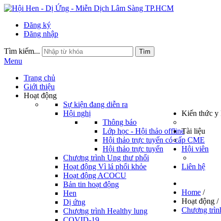
Đăng ký
Đăng nhập
Tìm kiếm...
Tìm
Menu
Trang chủ
Giới thiệu
Hoạt động
Sự kiện đang diễn ra
Hội nghị
Kiến thức y
Thông báo
Lớp học - Hội thảo offline
Tài liệu
Hội thảo trực tuyến có cấp CME
Hội thảo trực tuyến
Hội viên
Chương trình Ung thư phổi
Hoạt động Vì lá phổi khỏe
Liên hệ
Hoạt động ACOCU
Bản tin hoạt động
Home
/
Hen
Hoạt động
/
Dị ứng
Chương trìn
Chương trình Healthy lung
COVID-19