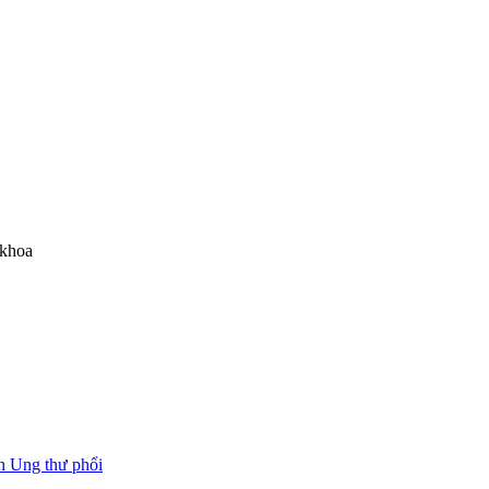
 khoa
h Ung thư phổi