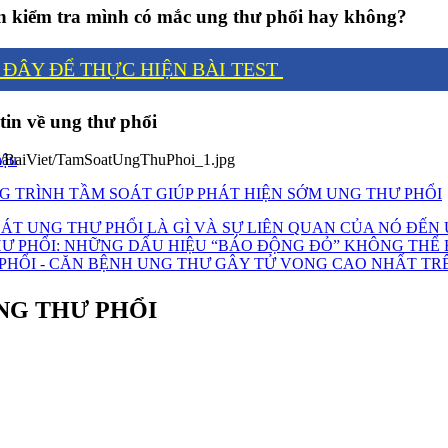
 kiểm tra mình có mắc ung thư phổi hay không?
 ĐÂY ĐỂ THỰC HIỆN BÀI TEST
tin về ung thư phổi
hậu
 TRÌNH TẦM SOÁT GIÚP PHÁT HIỆN SỚM UNG THƯ PHỔI
ÁT UNG THƯ PHỔI LÀ GÌ VÀ SỰ LIÊN QUAN CỦA NÓ ĐẾN
Ư PHỔI: NHỮNG DẤU HIỆU “BÁO ĐỘNG ĐỎ” KHÔNG THỂ
PHỔI - CĂN BỆNH UNG THƯ GÂY TỬ VONG CAO NHẤT TRÊ
NG THƯ PHỔI