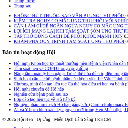
Trang trước
Trang sau
KHÔNG HÚT THUỐC, SAO VẪN BỊ UNG THƯ PHỔI?
0
KIỂM TRA NGUY CƠ MẮC UNG THƯ PHỔI VỚI 5 PH
CẦN LÀM GÌ ĐỂ NGĂN NGỪA NGUY CƠ MẮC UNG T
LỢI ÍCH MANG LẠI KHI TẦM SOÁT SỚM UNG THƯ P
TẬP THỞ ĐÚNG CÁCH ĐỂ PHỔI KHỎE MẠNH HƠN
0
KHÁM PHÁ QUY TRÌNH TẦM SOÁT UNG THƯ PHỔI
0
Bản tin hoạt động Hội
Hội nghị Khoa học kỹ thuật thường niên Bệnh viện Nhân dân
Tầm soát hen và COPD trong cộng đồng
Nâng tầm quản lý hen nặng: Từ cá thể hóa điều trị đến trung tâ
Sinh hoạt câu lạc bộ bệnh nhân của bệnh viện Lê Văn Thịnh lầ
Chương trình đào tạo liên tục Cá thể hóa điều trị hen và bện
Hội nghị chuyên đề Hô hấp
Nghiên cứu bệnh phổi sau lao
Lớp đào tạo liên tục về Hô hấp ký
Nghiệm pháp tim mạch Hô hấp gắng sức (Cardio Pulmonary E
AI và Y học chính xác: kỷ nguyên mới trong Hen Miễn dịch, 
© 2026 Hội Hen - Dị Ứng - Miễn Dịch Lâm Sàng TP.HCM