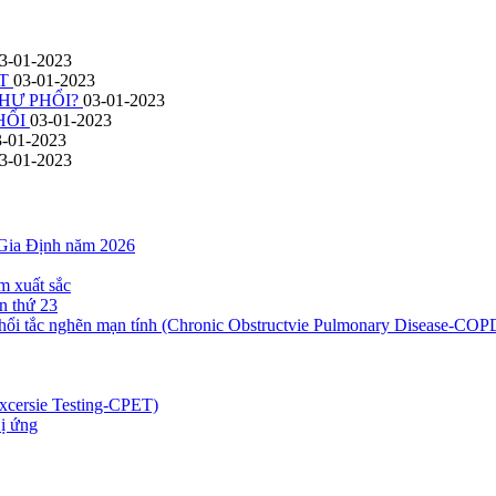
3-01-2023
ÚT
03-01-2023
HƯ PHỔI?
03-01-2023
HỔI
03-01-2023
3-01-2023
3-01-2023
 Gia Định năm 2026
m xuất sắc
n thứ 23
h phổi tắc nghẽn mạn tính (Chronic Obstructvie Pulmonary Disease-COP
xcersie Testing-CPET)
Dị ứng